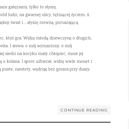
za gałęziami, tylko to słyszę.
d ludzi, na gwarnej ulicy, tętniącej życiem. A
iękny świat i …słyszę rzewną, poruszającą
iec, ktoś gra. Widzę młodą dziewczynę o długich,
eka. I słowa: o mój wymarzony, o mój
iej siedzi na kocyku mały chłopiec, może jej
 o kolana. I sporo uzbierał, widzę wiele monet i
puste, niestety, wędruję bez grosza przy duszy.
CONTINUE READING