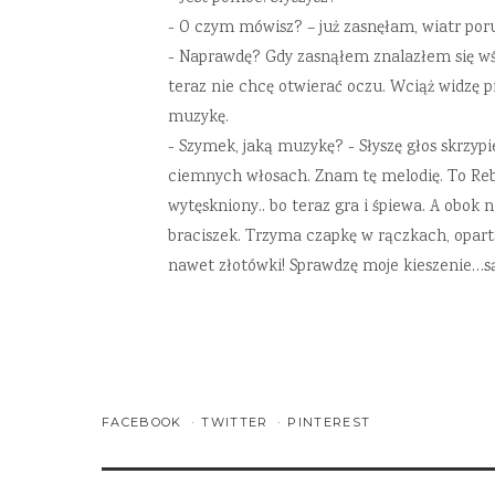
- O czym mówisz? – już zasnęłam, wiatr porus
- Naprawdę? Gdy zasnąłem znalazłem się wśró
teraz nie chcę otwierać oczu. Wciąż widzę p
muzykę.
- Szymek, jaką muzykę? - Słyszę głos skrzyp
ciemnych włosach. Znam tę melodię. To Reb
wytęskniony.. bo teraz gra i śpiewa. A obok n
braciszek. Trzyma czapkę w rączkach, opartą
nawet złotówki! Sprawdzę moje kieszenie…są 
FACEBOOK
TWITTER
PINTEREST