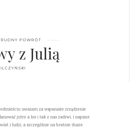
TRUDNY POWRÓT
y z Julią
ILCZYŃSKI
rzedmieściu uważam za wspaniałe zrządzenie
nować jutro a los i tak z nas zadrwi, i napisze
at i ludzi, a szczególnie na bratnie dusze.