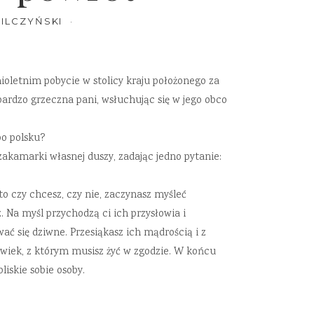
ILCZYŃSKI
ioletnim pobycie w stolicy kraju położonego za
bardzo grzeczna pani, wsłuchując się w jego obco
po polsku?
w zakamarki własnej duszy, zadając jedno pytanie:
 to czy chcesz, czy nie, zaczynasz myśleć
 Na myśl przychodzą ci ich przysłowia i
ać się dziwne. Przesiąkasz ich mądrością i z
łowiek, z którym musisz żyć w zgodzie. W końcu
liskie sobie osoby.