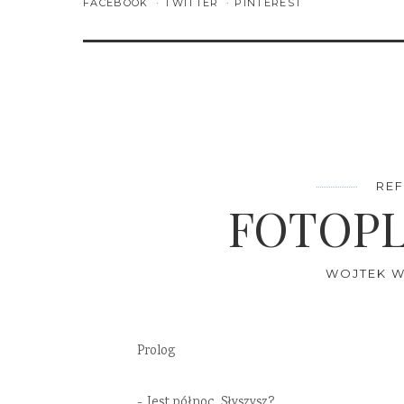
FACEBOOK
TWITTER
PINTEREST
REF
FOTOPL
WOJTEK W
Prolog
- Jest północ. Słyszysz?