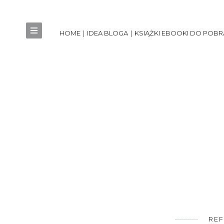
HOME
IDEA BLOGA
KSIĄŻKI EBOOKI DO POBR
REF