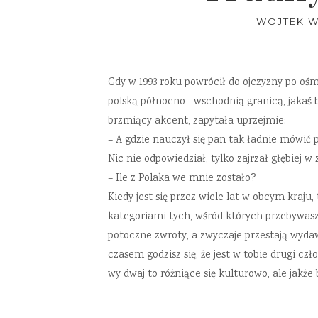
WOJTEK W
Gdy w 1993 roku powrócił do ojczyzny po ośm
polską północno--wschodnią granicą, jakaś 
brzmiący akcent, zapytała uprzejmie:
– A gdzie nauczył się pan tak ładnie mówić 
Nic nie odpowiedział, tylko zajrzał głębiej 
– Ile z Polaka we mnie zostało?
Kiedy jest się przez wiele lat w obcym kraju,
kategoriami tych, wśród których przebywasz.
potoczne zwroty, a zwyczaje przestają wydaw
czasem godzisz się, że jest w tobie drugi cz
wy dwaj to różniące się kulturowo, ale jakże b