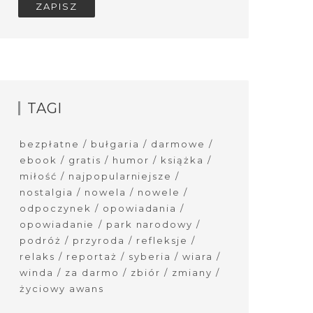
TAGI
bezpłatne
bułgaria
darmowe
ebook
gratis
humor
książka
miłość
najpopularniejsze
nostalgia
nowela
nowele
odpoczynek
opowiadania
opowiadanie
park narodowy
podróż
przyroda
refleksje
relaks
reportaż
syberia
wiara
winda
za darmo
zbiór
zmiany
życiowy awans