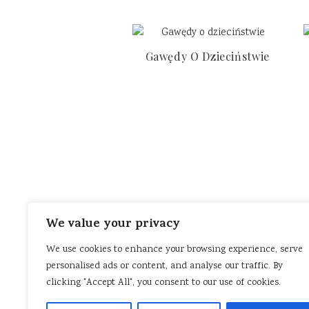
Gawędy O Dzieciństwie
We value your privacy
O MIŁOŚCI I ZDRADZIE
BRYLANT
CIEŃ
LIST
NI
W WIGILIĘ I NOWY ROK
NOC SYLWESTROWA
WIGI
We use cookies to enhance your browsing experience, serve
ETAŻOWA NA ETACIE
NIE OCZEKUJCIE, ŻE WAM W
personalised ads or content, and analyse our traffic. By
WARTOŚCI
DRAMATY I KATASTROFY
TUNEL
INNY ŚWIAT
C
clicking "Accept All", you consent to our use of cookies.
ŚMIESZNE HISTORIE
HALO! TU FIRMA UBEZPIECZ
O WIERZE I PRZETRWANIU
ANONIMOWY BOHATE
HAKUNA MATATA
MAGICZNA LEŚN