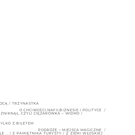
OCĄ
TRZYNASTKA
O CHCIWOŚCI,MAFII,BIZNESIE I POLITYCE
ZNIKNĄŁ, CZYLI CIĘŻARÓWKA – WIDMO
TYLKO Z BILETEM
PODRÓŻE – MIEJSCA MAGICZNE
LE …
Z PAMIĘTNIKA TURYSTY
Z ZIEMI WŁOSKIEJ