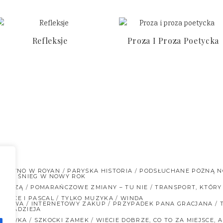
Refleksje
Proza I Proza Poetycka
EDAWNO W ROYAN
PARYSKA HISTORIA
PODSŁUCHANE PÓŹNĄ N
LIA
ŚNIEG W NOWY ROK
YBACZĄ
POMARAŃCZOWE ZMIANY – TU NIE
TRANSPORT, KTÓRY 
ANDICE I PASCAL
TYLKO MUZYKA
WINDA
ENIOWA
INTERNETOWY ZAKUP
PRZYPADEK PANA GRACJANA
R
NADZIEJA
ICZÓWKA
SZKOCKI ZAMEK
WIECIE DOBRZE, CO TO ZA MIEJSCE, A