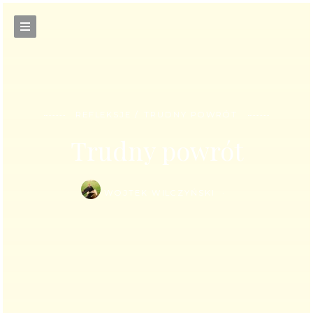
REFLEKSJE
TRUDNY POWRÓT
Trudny powrót
WOJTEK WILCZYŃSKI