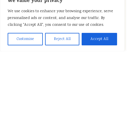
We value your privacy
We use cookies to enhance your browsing experience, serve
personalised ads or content, and analyse our traffic. By
clicking "Accept All", you consent to our use of cookies.
Customise
Reject All
Accept All
Gdy w 1993 roku powrócił do ojczyzny po ośmioletnim pobycie w
stolicy kraju położonego za polską północno--wschodnią
granicą, jakaś bardzo grzeczna pani, wsłuchując się w jego obco
brzmiący akcent, zapytała uprzejmie:
– A gdzie nauczył się pan tak ładnie mówić po polsku?
Nic nie odpowiedział, tylko zajrzał głębiej w zakamarki własnej
duszy, zadając jedno pytanie:
– Ile z Polaka we mnie zostało?