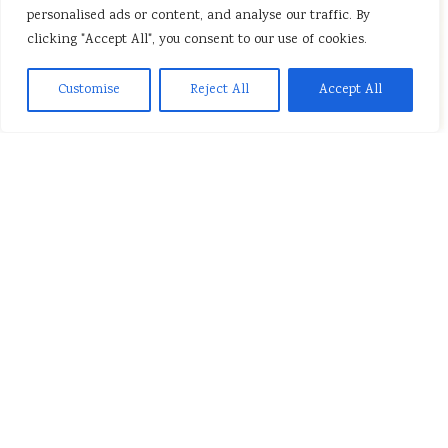
personalised ads or content, and analyse our traffic. By
clicking "Accept All", you consent to our use of cookies.
Customise
Reject All
Accept All
Andriej, wysoki, dość przystojny i bardzo kulturalny chłopak,
od razu dał się poznać z dobrej strony. Nie miał doświadczenia
w biznesie i właśnie gorąco pragnął je zdobyć. Był pracowity,
słowny i bardzo się starał. Wokół interesów kręciło się mnóstwo
przypadkowych ludzi, bez kapitału, za to z wiarą usiłujących
wcielić w życie swój raczej życzeniowy biznes. Chwalili się
nieistniejącymi kontaktami i możliwościami. W rzeczywistości
nie dysponowali niczym więcej poza chęciami i szukali kogoś,
kto sfinansuje ich pomysły, w większości oparte na fałszywych
założeniach i niepoparte żadną solidną analizą.