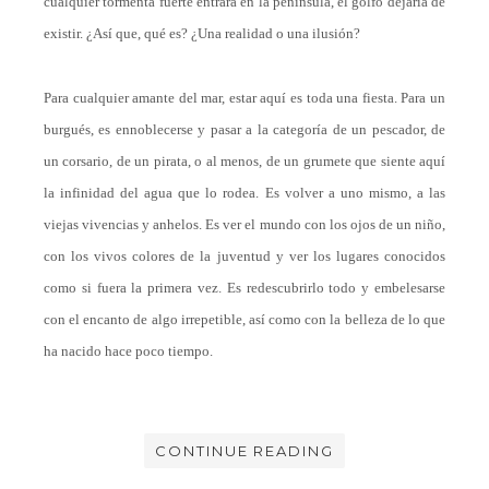
cualquier tormenta fuerte entrara en la península, el golfo dejaría de
existir. ¿Así que, qué es? ¿Una realidad o una ilusión?
Para cualquier amante del mar, estar aquí es toda una fiesta. Para un
burgués, es ennoblecerse y pasar a la categoría de un pescador, de
un corsario, de un pirata, o al menos, de un grumete que siente aquí
la infinidad del agua que lo rodea. Es volver a uno mismo, a las
viejas vivencias y anhelos. Es ver el mundo con los ojos de un niño,
con los vivos colores de la juventud y ver los lugares conocidos
como si fuera la primera vez. Es redescubrirlo todo y embelesarse
con el encanto de algo irrepetible, así como con la belleza de lo que
ha nacido hace poco tiempo.
CONTINUE READING