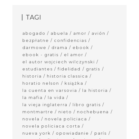
TAGI
abogado
abuela
amor
avión
bezpłatne
confidencias
darmowe
drama
ebook
ebook - gratis
el amor
el autor wojciech wilczynski
estudiantes
fidelidad
gratis
historia
historia classica
horatio nelson
książka
la cuenta en varsovia
la historia
la mafia
la vida
la vieja inglaterra
libro gratis
montmartre
nieto
nochebuena
novela
novela policiaca
novela policiaca corta
nueva york
opowiadanie
parís