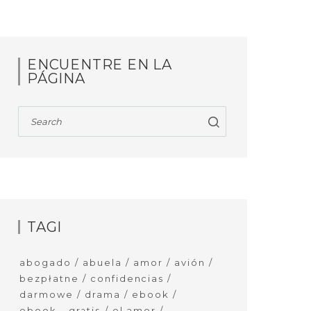
ENCUENTRE EN LA
PÁGINA
TAGI
abogado
abuela
amor
avión
bezpłatne
confidencias
darmowe
drama
ebook
ebook - gratis
el amor