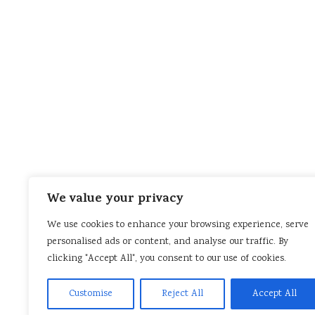
We value your privacy
We use cookies to enhance your browsing experience, serve
personalised ads or content, and analyse our traffic. By
clicking "Accept All", you consent to our use of cookies.
Customise
Reject All
Accept All
SOBRE EL AMOR Y LA TRAICIÓN
EN NOCHEBUENA Y
HISTORIAS EBOOK PARA DESCARGAR
SOBRE LA FE
REFLEXIONES
PROSA Y PROSA POÉTICA