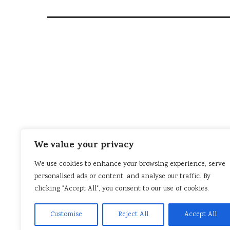
We value your privacy
We use cookies to enhance your browsing experience, serve
personalised ads or content, and analyse our traffic. By
clicking "Accept All", you consent to our use of cookies.
Customise
Reject All
Accept All
SOBRE EL AMOR Y LA TRAICIÓN
EN NOCHEBUENA Y
HISTORIAS EBOOK PARA DESCARGAR
SOBRE LA FE
REFLEXIONES
PROSA Y PROSA POÉTICA