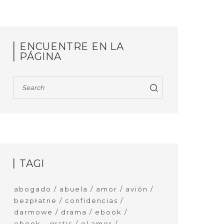
ENCUENTRE EN LA
PÁGINA
TAGI
abogado
abuela
amor
avión
bezpłatne
confidencias
darmowe
drama
ebook
ebook - gratis
el amor