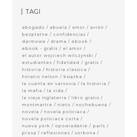
TAGI
abogado
abuela
amor
avión
bezpłatne
confidencias
darmowe
drama
ebook
ebook - gratis
el amor
el autor wojciech wilczynski
estudiantes
fidelidad
gratis
historia
historia classica
horatio nelson
książka
la cuenta en varsovia
la historia
la mafia
la vida
la vieja inglaterra
libro gratis
montmartre
nieto
nochebuena
novela
novela policiaca
novela policiaca corta
nueva york
opowiadanie
parís
prosa
reflexiones
sorbona